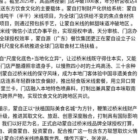
。截至2025年，其品牌授豪门店冲破1000家，年分析营收达4
传送东方饮食文化的主要载体 。蒙自打制财产化供给系统：蒙自
米线吨干（半干）米线项目，为全球门店供给不变的焦点食材供
项目，则通过预包拆手艺，让蒙自米线的鲜甜味道冲破地区 。
桥米线”微信小法式办事平台，实现授权申请、天分审核、门店办
全球授权效率 ，蒙自源（广东）餐饮集团更正在蒙自设立子公
托尺度化系统推进全球门店取食材工场扶植 。
尺度化底色+当地化立异”，让过桥米线既守得住本实，又能
豪门店严酷遵照非遗身手，以慢熬四小时的土鸡高汤、三十余种
复刻蒙自过桥米线的保守风味，成为本地门客体验中国非遗美食的
门店连系年轻群体饮食偏好，推出轻食版米线套餐，用立异口胃
斯里兰卡，门店融入本地特色喷鼻料，打制出兼具蒙自本味取南
的跨界产物，实现饮食文化的跨地区共识。
，蒙自正以“扶植国际美食名城”为方针，鞭策过桥米线财产
升级，推进其取文化、旅逛、创意深度融合，打制具有国际影响
天，我们以好尼为名，正式启动蒙自过桥米线品牌全球授权打算，
自、调查蒙自、投资蒙自，配合推广这一包含东方聪慧取炊火情
让蒙自过桥米线喷鼻飘世界、情传万家”，张波说。