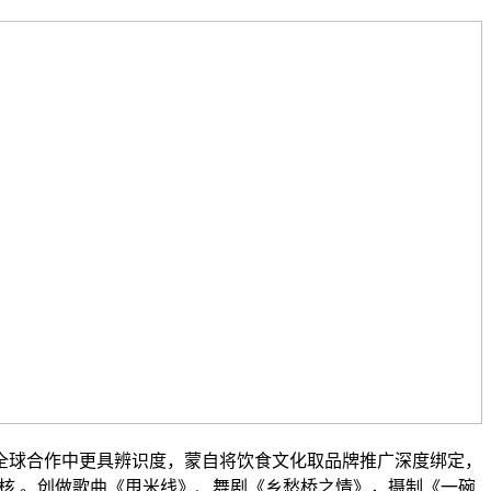
球合作中更具辨识度，蒙自将饮食文化取品牌推广深度绑定，
核 。创做歌曲《甩米线》、舞剧《乡愁桥之情》，摄制《一碗