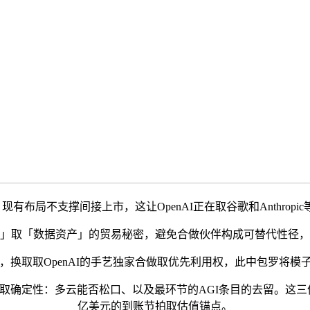
有布局不支撑间接上市，这让OpenAI正在取谷歌和Anthropi
」取「数据资产」的贸易秘密，避免合做伙伴构成可替代性径，从
换取取OpenAI的手艺独家合做取优先利用权，此中包罗将模子托
确定性：多云能否松口、以及最环节的AGI条目的去留。这三件事
亿美元的到账节拍取估值锚点。