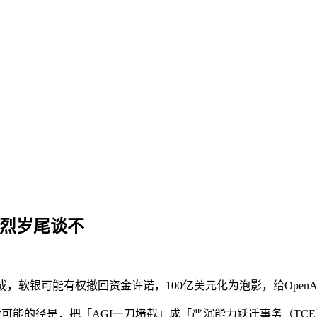
激烈岁尾谈不
软银可能有权撤回资金许诺，100亿美元化为泡影，给OpenA
能的径是，把「AGI一刀堵截」成「严沉能力跃迁事务（TCE