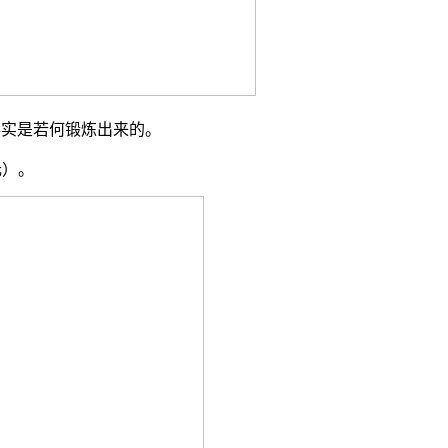
事实是若何锻炼出来的。
元）。