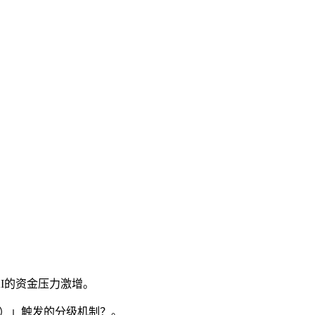
I的资金压力激增。
）」触发的分级机制？。