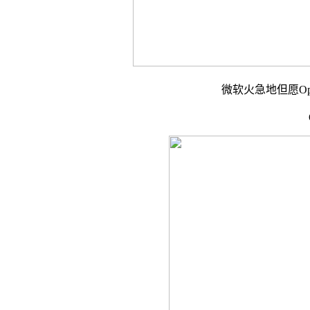
微软火急地但愿Ope
Op