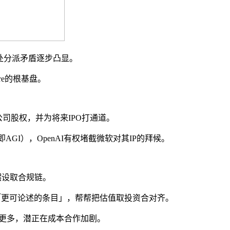
处分派矛盾逐步凸显。
re的根基盘。
司股权，并为将来IPO打通道。
I），OpenAI有权堵截微软对其IP的拜候。
摆设取合规链。
「更可论述的条目」，帮帮把估值取投资合对齐。
更多，潜正在成本合作加剧。