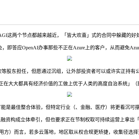
AGI这两个节点都越来越近，「皆大欢喜」式的合同中躲藏的好
答应OpenAI办事那些不正在Azure上的客户，从而避免Azu
软等股东担任，但愿通过沉组，让外部投资者可以或许实正持有公
在大大都具有经济价值的工做上优于人类的高度自治系统」（即AG
可能是最佳整合体验，但特定行业（、金融、医疗）将更看沉可
亿对从融资构成立体牵引，但也要求正在节制权取可持续运营上拿出
用方）而言，若多云落地，地区取从权合规更矫捷，收集径选择