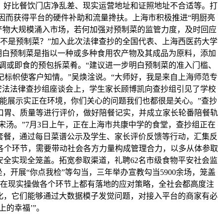
，好比餐饮门店净乱差、现实运营地址和证照地址不合适等。打
会因而获得平台的硬件补助和流量搀扶。上海市积极推进“明厨亮
菜产物大规模涌入市场，若何加强对预制菜的监管力度，及时回应
不是预制菜？”加入此次法律查抄的全国代表、上海西医药大学
案明白预制菜是指以一种或多种食用农产物及其成品为原料，添加
调或即食的预包拆菜肴。“建议进一步明白预制菜的准入门槛、
标帜使客户知情。”吴焕淦说。“大师好，我是来自上海师范专
安法法律查抄组座谈会上，学生家长顾博凯向查抄组引见了学校
最能展示实正在环境，你们关心的问题我们也都很是关心。”查抄
口胃、质量等进行评价，做好陪餐记实，并成立家长轮番陪餐轨
宋汤。”7月3日上午，正在上海市共康中学的食堂，查抄组正在
别套餐，通过每日菜谱公示及学生、家长评价反馈等行动，汇集反
各个环节，需要带动社会各方力量构成管理合力，以多从体参取
安全实现全笼盖。拓宽参取渠道，礼聘62名市级食物平安社会监
开展“你点我检”等勾当，三年举办宣教勾当5900余场，笼盖
正在现实操做各个环节上都有落地的应对策略，全社会都高度注
化，它们能够通过大数据模子发觉问题，对接入平台的商家有必
的幸福’”。