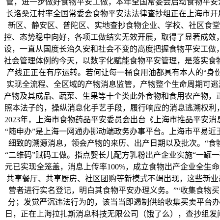
管，进一步做好食物平安工做，本年全国常委会启动食物平安法法
长洛桑江村率全国常委会食物平安法法律查抄组正在上海市开
新区、静安区、普陀区、实地查抄食物企业、学校、社区食堂
控、态势稳中向好，各项工做结实无效开展，取得了显著成效
设，一直从国度长治久安和社会不变的高度把握食物平安工做
社会管理体例的今天，以数字化赋能食物平安管理，是落实食
产线正正在有序运转。若何让每一桶食用油都具有本人的“身
实现全流程、全区域的产物消息监管，产物整个生命周期可逃溯
产物及其成品、蔬菜、生果等十个类此外食物和食用农产物，
照本法子的，操纵消息化手艺手段，履行响应的消息逃溯权利
2023年，上海市食物药品平安委员会出台《上海市推品平安消
“随申办”是上海一网通办挪动端政务办事平台。上海市平易近
细致的溯源消息，领会产物的来历、出产日期以及批次。“食
“二维码”赋码工做。指点婴长儿配方乳粉出产企业实施“一罐
元已实现全笼盖，消息上传率100%，成立食物出产企业全生
共享餐厅、共享厨房、社区团购等新模式不竭出现，这些新业
营者进行实名登记，明白其食物平安办理义务。”“收集食物
分；发觉严沉违法行为的，该当当即遏制供给收集买卖平台办事
日，正在上海拉扎斯消息科技无限公司（饿了么），查抄组发问