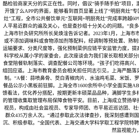
酷检验商家天分的实正在性。同时，倡议“骑手随手拍”项目
开饿了么APP的界面，能够看到首页显著上线了“明厨亮灶”
灶”工程，全市公共餐饮单元“互联网+明厨亮灶”完成率跨越
人平易近群众的遍及关心，也是查抄组十分关心的问题。“良
上海市针灸研究所所长吴焕淦告诉记者。2023年1月，上海
或不添加调味料或食物添加剂等配料，经调制等预处置、熟制
运输要求、分类尺度等，强化预制菜供应链平安监管力度，提
科学校从属小学的家委会，此次座谈会为我们家长取相关部分
食堂陪餐轨制落实、调查配餐公司等环境。“孩子们吃得高兴、
组回应道。上海市教育委员会相关担任同志引见，上海严酷落
制。“A餐：蒜喷鼻骨、茭白青椒肉片、水油鸡毛菜、米饭、罗
餐品公示小黑板前驻脚。上海全市1600余所中小学全面实施
馈看法，优化养分搭配，按期更新丰硕菜品品种，满脚学生多
的管理收集取管理布局保障食物平安。目前，上海成立赞扬举报
视员，构成由社会监视员、专家导师团、市平易近巡访团、社会
群众435万余人次。“通过参取此次法律查抄，我深刻感遭
沉、积极参取。”全国代表、上海交通大学科学取工程学院特
然监视能力