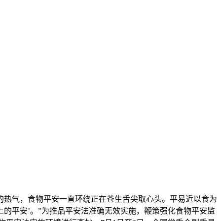
热气，食物平安一直环绕正在苍生舌尖取心头。平易近以食为
上的平安’。”为推品平安法准确无效实施，鞭策强化食物平安监