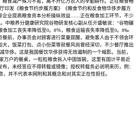
。粮食减产殊为不易，离不开亿万农人的辛勤耕作。正在粮食畅
公厅印发《粮食节约步履方案》《粮食节约和反食物华侈步履方
导企业提高粮食资本分析操纵效益……正在粮食加工环节，不少
。中粮养分健康研究院谷物研发核心副从任亓盛敏说：“谷物碾
粮食加工丧失率降低至0。8％，粮食运输丧失率降低至0。8‰
点餐前，办事员会对顾客进行菜量提醒，避免客人由于不领会环
加大，饭菜打包、点小份菜等就餐风尚曾经深切，不少餐厅推出
削减华侈。这是我国餐饮华侈获得无效遏制的一个缩影。当前，
千家万户的餐桌，一粒粒粮食拆入中国饭碗，这里有国计平易近
发布，未经答应不得转载或镜像；授权转载务必说明来历，例：
消息，并不代表本网附和其概念和对其实正在性担任。