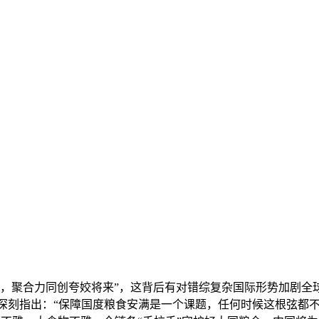
聚合力同创夸姣将来”，这背后有对错综复杂国际形势加剧全
刻指出：“保障国度粮食安满是一个课题，任何时候这根弦都不克