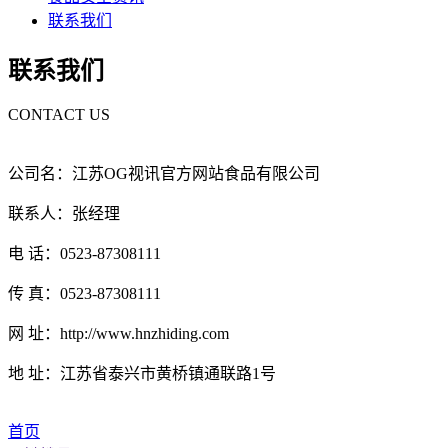
联系我们
联系我们
CONTACT US
公司名：江苏OG视讯官方网站食品有限公司
联系人：张经理
电 话：0523-87308111
传 真：0523-87308111
网 址：http://www.hnzhiding.com
地 址：江苏省泰兴市黄桥镇通联路1号
首页