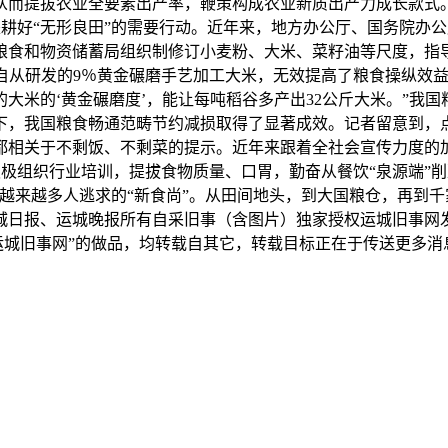
从而提拔农业全要素出产率，鞭策构成农业新质出产力成长款式
耕好“无形良田”的需要行动。近年来，地方办公厅、国务院办
粮食和物资储蓄局组织制修订小麦粉、大米、菜籽油等尺度，指
自从研发的9％黄金碾磨手艺加工大米，无效提高了粮食操纵效益
米的‘黄金碾磨度’，能让每吨稻谷多产出32公斤大米。”我国
下，我国粮食畅通范畴节约减损取得了显著成效。记者留意到，
都相关于不剩饭、不剩菜的提示。近年来跟着全社会宣传力度的
极组织行业培训，提拔食物质量、口胃，勤奋从餐饮“泉源端”
成为越来越多人逃求的“新食尚”。从田间地头，到大国粮仓，再到
城日报、运城晚报所有自采旧事（含图片）独家授权运城旧事网
者：运城旧事网”的做品，均转载自其它，转载目标正在于传送更多