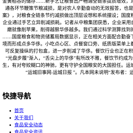
金黄稻谷的储存……新手艺让粮食出产畅通全链条提质增效，
通各环节鞭策节粮减损，是对农人辛勤奋动的无效报答，也是
案》，对粮食全链条节约减损做出顶层设想和系统摆设；国度
企业通过手艺立异削减损耗。记者从中粮集团获悉，企业采用
磨就像削苹果，削得越狠华侈越多。我们通过科学测算找到的大
……国度粮食和物资储蓄局数据显示，正在相关方面配合勤奋
境而形成点多华侈。小吃点心区、点餐窗口旁、纸质版菜单上
可反复操纵的打包盒，进一步削减了华侈。餐饮行业也正在积
“光盘步履”渐入，“舌尖上的华侈”有所改不雅，餐饮节约
生，有对夸姣糊口的神驰，更有守护全国粮安的大国担任。运
“运城旧事网-运城日报 ”。凡本网未说明“发布
快捷导航
首页
关于我们
食品安全动态
食品安全资讯