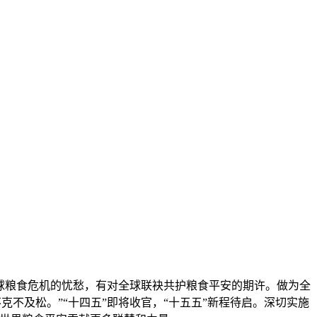
球粮食危机的忧愁，有对全球联袂共护粮食平安的期许。做为全
不及松。”“十四五”即将收官，“十五五”新程待启。深切实施