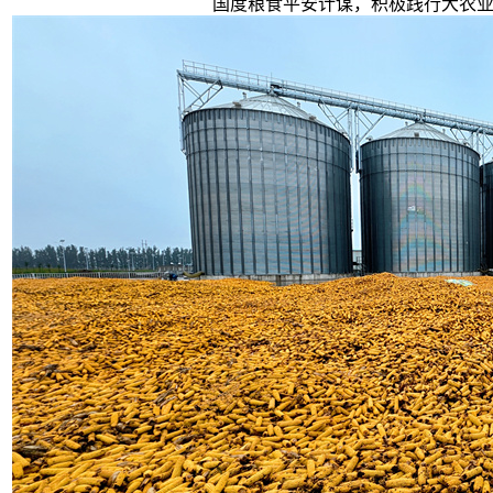
国度粮食平安计谋，积极践行大农业