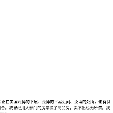
。其实正在美国泛博的下层、泛博的平易近间、泛博的处所，也有良
组合。我曾经用大部门的房票换了商品房，卖不出也无所谓。我