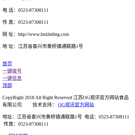
电 话：0523-87308111
传 真：0523-87308111
网 址：http://www.hnzhiding.com
地 址：江苏省泰兴市黄桥镇通联路1号
首页
一键拨号
一键信息
顶部
CopyRight 2018 All Right Reserved 江苏OG视讯官方网站食品
有限公司 技术支持：
OG视讯官方网站
地址：江苏省泰兴市黄桥镇通联路1号 电话：0523-87308111
传真：0523-87308111