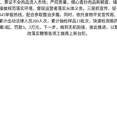
、票证不全肉品流入市场；严控质量，细心查抄肉品新颖度、储
操做规范落实环境，督促运营者落实从体义务。三是抓宣传、促
12345举报热线，配合参取整治步履。同时，依托食物平安宣
出动法律人员260人次，累计抽检样品13批次，快速检测兽药
立案3起，罚款3。3万元，下一步，做到无机街接，彼此推进，以
改落实鞭策各项工做再上新台阶。