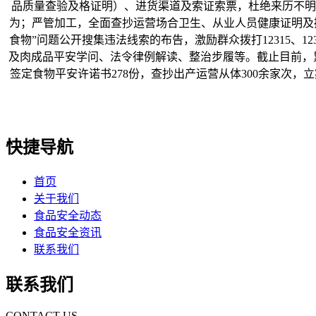
品质量查验及格证明）、进货渠道及索证索票，杜绝来历不明
为；严管加工，全面查抄运营场合卫生、从业人员健康证明及
食物”问题公开搜集违法线索的布告，激励群众拨打12315、
及肉成品平安学问、法令律例解读、整治步履等。截止目前，累计
签定食物平安许诺书278份，查抄出产运营从体300余家次，
快捷导航
首页
关于我们
食品安全动态
食品安全资讯
联系我们
联系我们
CONTACT US