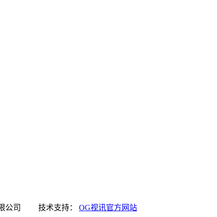
官方网站食品有限公司 技术支持：
OG视讯官方网站