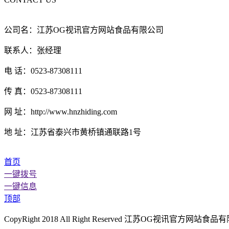
公司名：江苏OG视讯官方网站食品有限公司
联系人：张经理
电 话：0523-87308111
传 真：0523-87308111
网 址：http://www.hnzhiding.com
地 址：江苏省泰兴市黄桥镇通联路1号
首页
一键拨号
一键信息
顶部
CopyRight 2018 All Right Reserved 江苏OG视讯