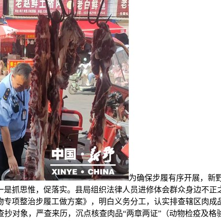
为确保步履有序开展，新野
一是抓思惟，促落实。县局组织法律人员进修体会群众身边不正
物专项整治步履工做方案》，明白义务分工，认实排查辖区肉成
查抄对象，严查来历，沉点核查肉品“两章两证”（动物检疫及格