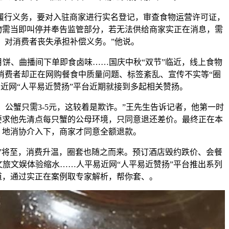
行义务，要对入驻商家进行实名登记，审查食物运营许可证，
物需当即叫停并奉告监管部分，若无法供给商家实正在消息，需
对消费者丧失承担补偿义务。”他说。
、曲播间下单即食卤味……国庆中秋“双节”临近，线上食物
消费者却正在网购餐食中质量问题、标签紊乱、宣传不实等“圈
易近网“人平易近赞扬”平台近期就接到多起相关赞扬。
公蟹只需3-5元，这较着是欺诈。”王先生告诉记者，他第一时
要求他先清点每只蟹的公母环境，只同意退还差价。最终正在本
地消协介入下，商家才同意全额退款。
将至，消费升温，圈套也随之而来。预订酒店毁约跌价、会餐
文旅文娱体验缩水……人平易近网“人平易近赞扬”平台推出系列
道，通过实正在案例取专家解析，帮你套、。