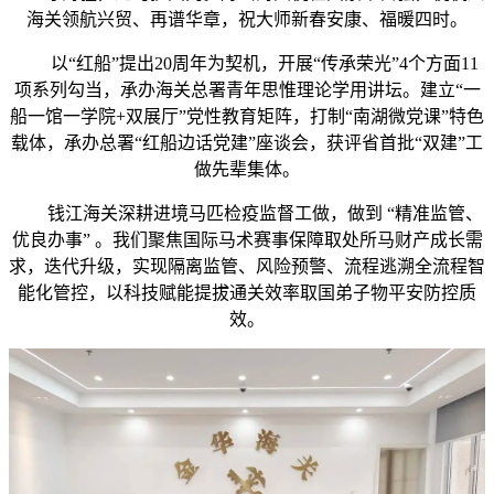
海关领航兴贸、再谱华章，祝大师新春安康、福暖四时。
以“红船”提出20周年为契机，开展“传承荣光”4个方面11
项系列勾当，承办海关总署青年思惟理论学用讲坛。建立“一
船一馆一学院+双展厅”党性教育矩阵，打制“南湖微党课”特色
载体，承办总署“红船边话党建”座谈会，获评省首批“双建”工
做先辈集体。
钱江海关深耕进境马匹检疫监督工做，做到 “精准监管、
优良办事” 。我们聚焦国际马术赛事保障取处所马财产成长需
求，迭代升级，实现隔离监管、风险预警、流程逃溯全流程智
能化管控，以科技赋能提拔通关效率取国弟子物平安防控质
效。