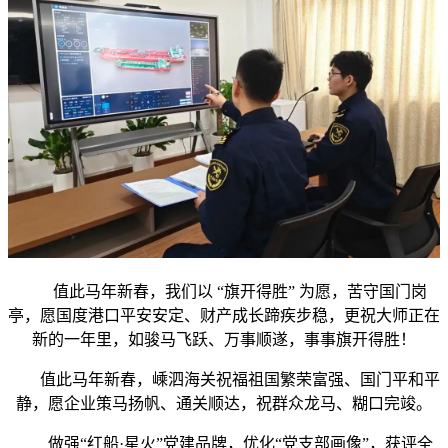
值此马年新春，我们以 “旗开得胜” 为愿，苦守国门岗
亭，愿国度港口平安安定、财产成长蹄疾步稳，更祝大师正在
新的一年里，如骏马飞跃、万事顺遂，事事旗开得胜！
值此马年新春，嵊泗海关祝福祖国繁荣富强、国门平和平
静，愿企业策马扬帆、通关顺达，祝群众龙马、糊口完竣。
做强“红船·星火”党建品牌，优化“党支部画像”，获评全