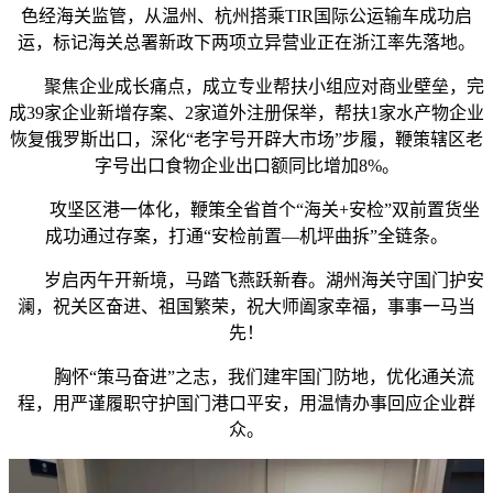
色经海关监管，从温州、杭州搭乘TIR国际公运输车成功启
运，标记海关总署新政下两项立异营业正在浙江率先落地。
聚焦企业成长痛点，成立专业帮扶小组应对商业壁垒，完
成39家企业新增存案、2家道外注册保举，帮扶1家水产物企业
恢复俄罗斯出口，深化“老字号开辟大市场”步履，鞭策辖区老
字号出口食物企业出口额同比增加8%。
攻坚区港一体化，鞭策全省首个“海关+安检”双前置货坐
成功通过存案，打通“安检前置—机坪曲拆”全链条。
岁启丙午开新境，马踏飞燕跃新春。湖州海关守国门护安
澜，祝关区奋进、祖国繁荣，祝大师阖家幸福，事事一马当
先！
胸怀“策马奋进”之志，我们建牢国门防地，优化通关流
程，用严谨履职守护国门港口平安，用温情办事回应企业群
众。