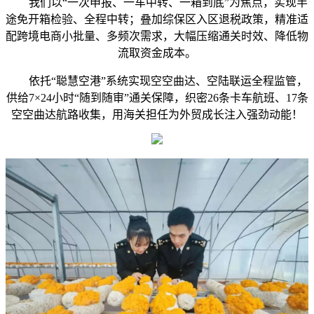
我们以“一次申报、一车中转、一箱到底”为焦点，实现半
途免开箱检验、全程中转；叠加综保区入区退税政策，精准适
配跨境电商小批量、多频次需求，大幅压缩通关时效、降低物
流取资金成本。
依托“聪慧空港”系统实现空空曲达、空陆联运全程监管，
供给7×24小时“随到随审”通关保障，织密26条卡车航班、17条
空空曲达航路收集，用海关担任为外贸成长注入强劲动能！