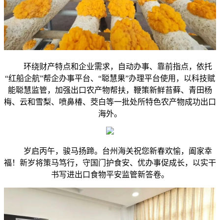
环绕财产特点和企业需求，自动办事、靠前指点，依托
“红船企航”帮企办事平台、“聪慧果”办理平台使用，以科技赋
能聪慧监管，加强出口农产物帮扶，鞭策新鲜苔藓、青田杨
梅、云和雪梨、喷鼻椿、茭白等一批处所特色农产物成功出口
海外。
岁启丙午，骏马扬蹄。台州海关祝您新春欢愉，阖家幸
福！新岁将策马笃行，守国门护食安、优办事促成长，以实干
书写进出口食物平安监管新答卷。