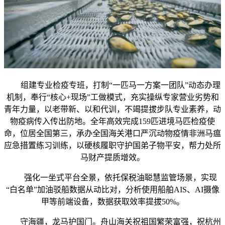
组建专业检疫专班，打制“一匹马一方案一团队”动态办理
机制，奉行“核心+现场”工做模式，充实操纵专家营业劣势和
青年力量，以老带新、以和代训，不竭提拔步队专业素养，动
物疫病传入传出防地。全年高效完成159匹进境马匹检疫使
命，位居全国第三，承办全国海关港口严沉动物疫情非洲马瘟
应急措置练习训练，以硬核履职守护国弟子物平安，帮力处所
马财产提质增效。
强化一坐式平台全景，依托保税油聪慧监管场景，实现
“白名单”加油驳船数据从动比对，分析使用船舶AIS、AI摄像
甲等前端设备，数据获取效率提拔50%。
守海疆，龙马护国门。舟山海关祝祖国繁荣富强，祝杭州