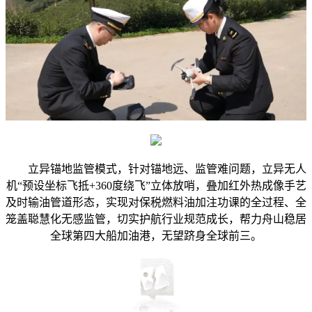
立异锚地监管模式，针对锚地远、监管难问题，立异无人
机“预设坐标飞抵+360度绕飞”立体放哨，叠加红外热成像手艺
及时输油管道形态，实现对保税燃料油加注功课的全过程、全
笼盖聪慧化无感监管，切实护航行业规范成长，帮力舟山稳居
全球第四大船加油港，无望跻身全球前三。