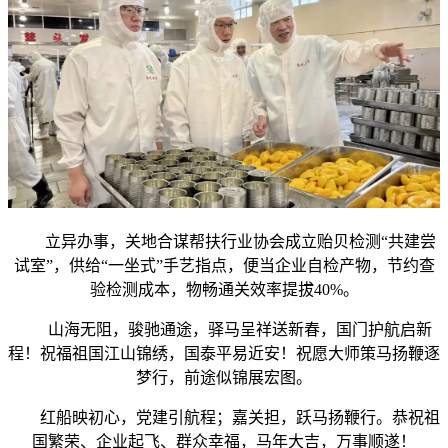
立异办事，关地合谋帮扶行业协会成立贻贝检测“共建尝
试室”，供给“一坐式”手艺指点，便当企业自检产物，节约查
验检测成本，物畅通关效率提拔40%。
山海无阻，骏驰通途，驿马呈祥送新春，国门护航启新
程！祝福祖国江山锦绣，国泰平易近安！祝愿大师策马扬鞭逐
梦行，前途似锦展宏图。
红船映初心，党建引航程；嘉关担，跃马扬鞭行。恭祝祖
国繁荣、企业起飞、群众幸福，马年大吉，万事顺遂！