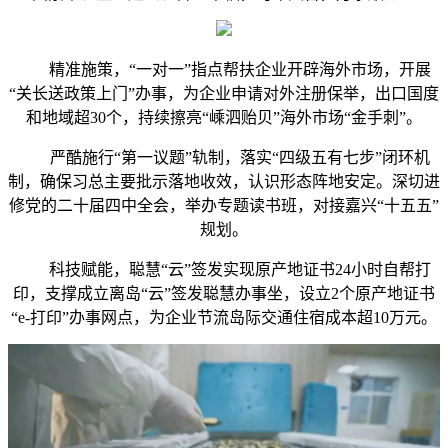
精准施策，“一对一”指点帮扶企业开辟海外市场，开展
“关长送政策上门”办事，为企业申请对外注册保举，出口国度
和地域超30个，持续擦亮“嵊泗贻贝”海外市场“金手刺”。
严酷施行“第一议题”轨制，落实“四级五有七步”闭环机
制，确保习总主要批示落地收效，认识形态阵地安定。深切进
修党的二十届四中全会，举办专题读书班，对接嘉兴“十五五”
规划。
科技赋能，聪慧“云”签发实现原产地证书24小时自帮打
印，支撑成立离岛“云”签发聪慧办事坐，设立2个原产地证书
“e-打印”办事网点，为企业节流岛际交通住宿成本超10万元。