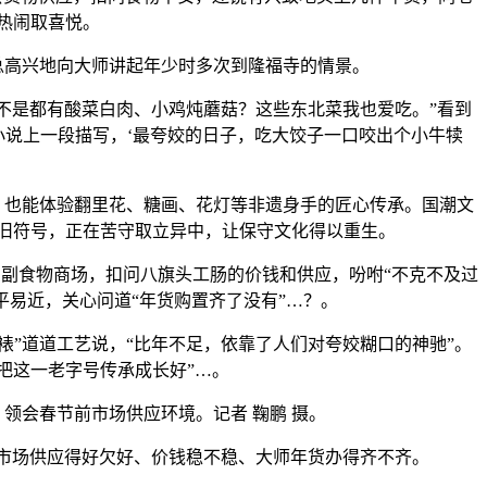
热闹取喜悦。
高兴地向大师讲起年少时多次到隆福寺的情景。
不是都有酸菜白肉、小鸡炖蘑菇？这些东北菜我也爱吃。”看到
小说上一段描写，‘最夸姣的日子，吃大饺子一口咬出个小牛犊
也能体验翻里花、糖画、花灯等非遗身手的匠心传承。国潮文
旧符号，正在苦守取立异中，让保守文化得以重生。
食物商场，扣问八旗头工肠的价钱和供应，吩咐“不克不及过
平易近，关心问道“年货购置齐了没有”…？。
”道道工艺说，“比年不足，依靠了人们对夸姣糊口的神驰”。
把这一老字号传承成长好”…。
领会春节前市场供应环境。记者 鞠鹏 摄。
市场供应得好欠好、价钱稳不稳、大师年货办得齐不齐。