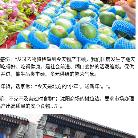
感伤：“从过去物资稀缺到今天物产丰硕，我们国度发生了翻天
师吃得好、吃得健康。是社会前进、糊口变好的活泼缩影。保供
协同并进，催生品类丰硕、多元供给的繁荣气象。
货，话家常：“今天是北方的‘小年’，送新年’。”。
，不克不及卖过时食物”；沈阳商场的摊位边，要求市场办理
出产出高质量的安心食物…？。