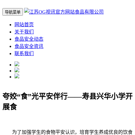
导航菜单
网站首页
关于我们
食品安全动态
食品安全资讯
联系我们
夸姣“食”光平安伴行——寿县兴华小学开
展食
为了加强学生的食物平安认识，培育学生养成优良的饮食