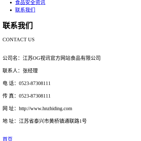
食品安全资讯
联系我们
联系我们
CONTACT US
公司名：江苏OG视讯官方网站食品有限公司
联系人：张经理
电 话：0523-87308111
传 真：0523-87308111
网 址：http://www.hnzhiding.com
地 址：江苏省泰兴市黄桥镇通联路1号
首页