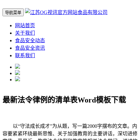
导航菜单
网站首页
关于我们
食品安全动态
食品安全资讯
联系我们
最新法令律例的清单表Word模板下载
以“守法成长成才”为从题，写一篇2000字摆布的文章。内
容要紧紧环绕最新思惟、关于加强教育的主要讲话，深切进修