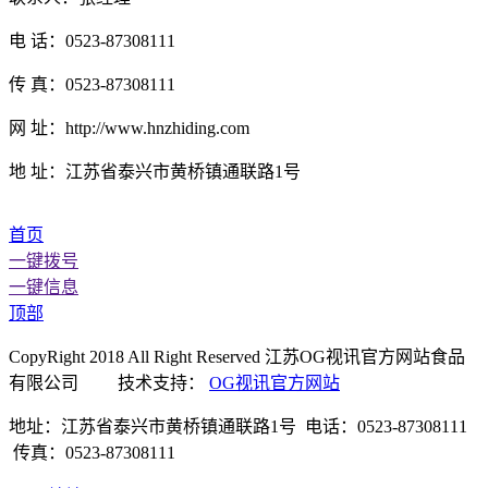
电 话：0523-87308111
传 真：0523-87308111
网 址：http://www.hnzhiding.com
地 址：江苏省泰兴市黄桥镇通联路1号
首页
一键拨号
一键信息
顶部
CopyRight 2018 All Right Reserved 江苏OG视讯官方网站食品
有限公司 技术支持：
OG视讯官方网站
地址：江苏省泰兴市黄桥镇通联路1号 电话：0523-87308111
传真：0523-87308111