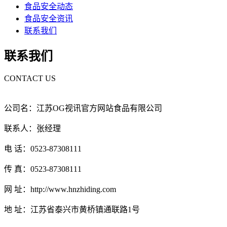
食品安全动态
食品安全资讯
联系我们
联系我们
CONTACT US
公司名：江苏OG视讯官方网站食品有限公司
联系人：张经理
电 话：0523-87308111
传 真：0523-87308111
网 址：http://www.hnzhiding.com
地 址：江苏省泰兴市黄桥镇通联路1号