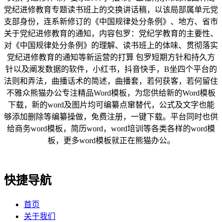
党纪进修教育专题读书班上的交换讲话稿，以该局部属单元党
支部身份，连系新修订的《中国规律处分条例》、地方、省市
关于党纪进修教育的通知，内容包罗：党纪学教育的主要性、
对《中国规律处分条例》的理解、读书班上的体味、贯彻落实
党纪进修教育的通知等新运营的打算 包罗短期方针和持久方
针以及阐发数据的软件，小红书，抖音快手，B坐四个平台的
法则和弄法，曲播话术的简述，曲播套，若何获客，若何留住
不雅众熊猫办公专注精品Word模板，为您供给新的Word模板
下载，新的word及图片均可编纂点窜替代，公式及文字也能
够添加删除等编纂操做，免费注册，一键下载。平台同时也供
给商务word模板，简历word，word培训等各类各样的word模
板，更多word模板就正在熊猫办公。
快捷导航
首页
关于我们