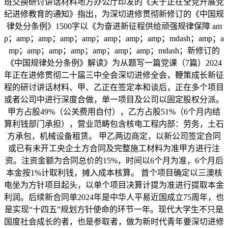
班交换研讨讲话材料地方办公厅印发的《关于正在全党开展党
纪进修教育的通知》指出，为深切进修贯彻新修订的《中国规
律处分条例》1500字以《为奋进新征程供给顽强规律保障 am
p；amp；amp；amp；amp；amp；amp；amp；mdash；amp；a
mp；amp；amp；amp；amp；amp；amp；mdash；新修订的
《中国规律处分条例》解读》为从题写一篇党课（7篇）2024
年正在进修贯彻二十届三中全会深切进修全会，鞭策成长新征
程的研讨讲话材料、甲、乙正在签定本和谈后，正在多个项目
或者公司中进行深度合做，单一项目及公司以固定股权分派。
甲方占股49%（公关费用自付），乙方占股51%（6个月内结
算利钱部门承担），营业范畴包含核电工程内部：劳务，土石
方承包，机械设备租赁。 甲乙两边商定，以新公司签定合同
或已有未开工央企土方合同及完整施工材料为准甲方进行注
资。注资金额为合同总价的15%，时间以6个月为准，6个月后
本金按1%计取利钱，摊入成本核算。 首个项目确定以三澳核
电坐为方针项目起头，以单个项目决算计提为准进行提取本金
利润。后续新合同单2024年是中华人平易近国成立75周年，也
是实现“十四五”规划方针使命的环节一年。现代大学生不只是
国度社会成长的者，也是参取者，做为新时代青年要深切进修