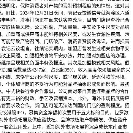
程通明化，保障消费者对产物的现制预制程度的知情权，这对其
。好比，2024年12月21日晚间，袁记云饺微信号就海淀区六道
布申明称，涉事门店正在颠末认实整改后，目前门店经查抄已合
平安取质量风险。公司强调，产质量量、平安及卫生尺度对品牌
司、加盟商或供应商未能维持相关尺度，或发生食源性疾病、污
，可能导致产物召回、门店破产、消费者赞扬及诉讼，进而损害
。袁记云饺坦言，往绩记实期内，加盟店曾发生过相关食物平安
已改正问题、加强相关食物平安办法，并加强对加盟店的办理，
能继续呈现相关负面事务及报道。其次是加盟模式相关风险。截
，公司加盟店数量达4247家，占比超95%，收入高度依赖加盟商的采
力不脚、未恪守公司运营尺度，或呈现关店、延迟付款等环境，
时，个体加盟商的不妥行为可能对品牌抽象形成负面影响。最初
险。中式快餐行业合作激烈，公司面对来自其他连锁品牌的合作
具有更丰裕的财政、手艺及营销资本。此外，海外市场拓展需应
监管要求及合作，新门店可能无法达到国内门店的盈利程度。招
云饺港股IPO，募集资金净额将次要用于五大标的目的。包罗数
海外市场拓展及供应链扶植、品牌扶植取产物研发、供应链升
一般企业用处。此中，近期海外市场拓展将沉点成长东南亚市