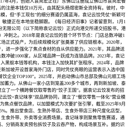
017年4月，创始人袁亮宏正在广东佛山注册成立佛山市袁亮宏餐
的注册本钱仅10万元，由其配头杨煜密斯全资持有。彼时，中
模，但“手工现包”的细分赛道仍属蓝海，袁记云饺凭仗“新颖可
，敏捷正在本地坐稳脚跟。《每日经济旧事》记者留意到，1月1
份无限公司（以下简称袁记云饺）正式向港交所递交招股书，港
股）冲刺之。2018年是袁记云饺的首个环节节点：门店总数冲破1
工场正式投产，为后续规模化扩张奠基了供应链根本。2020年，
，进一步强化了焦点食材的自从供应能力。2021年，其品牌送
数冲破1000家，从区域品牌一跃成为连锁品牌。2023年，袁记
入黑蚁本钱等机构，本钱注入加快其扩张程序。2024年，品牌
在新加坡开设首家海外门店，同时凭仗亮眼的运营表示入选中国
饮企业TOP100”。2025年，并启动佛山市总部及佛山元顺工场
加蓄力。从佛山一家小店到笼盖200多个城市，再到新加坡、泰
建立了一个横跨餐饮取零售的“饺子王国”。据袁记云饺发布的招
记云饺+袁记味享”双品牌协同，建立了“餐饮零售一体化”营业模
为焦点餐饮品牌，以加盟模式为次要扩张引擎，截至2025年9月
95%。推出堂食店、生熟外带店、生食外带店三种尺度化店型，
、生食外带、外卖等全消费场景。袁记味享则聚焦零售赛道，通
道、分销商发卖预包拆饺子及云吞产物，构成场景互补。据灼识