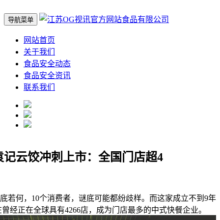
导航菜单
网站首页
关于我们
食品安全动态
食品安全资讯
联系我们
袁记云饺冲刺上市：全国门店超4
若何，10个消费者，谜底可能都纷歧样。而这家成立不到9年
曾经正在全球具有4266店，成为门店最多的中式快餐企业。