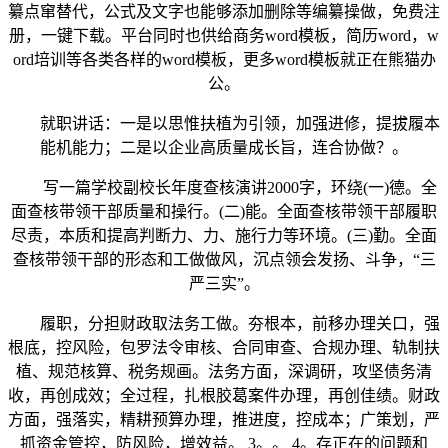
纂点窜替代，公式及文字也能够添加删除等编纂操做，免费注
册，一键下载。平台同时也供给商务word模板，简历word，w
ord培训等各类各样的word模板，更多word模板就正在熊猫办
公。
就职讲话：一是以思惟扶植为引领，加强进修，提拔履本
能机能力；二是以企业高质量成长旨，连合协做？。
写一篇学校副校长年度查核演讲2000字，环绕(一)德。全
面查核带领干部质量和操行。(二)能。全面查核带领干部履职
尽责，本质和提高判断力、力、施行力等环境。(三)勤。全面
查核带领干部的形态和工做做风，沉点领会发扬、斗争，“三
严三实”。
履职，分担财政取法务工做。夯根本，前移办理关口，强
根底，控风险，包罗法令审核、合同审查、合规办理、轨制扶
植、规范核算、税务规画。法务方面，深调研，攻坚债务清
收，再创成效；全过程，扎根胶葛案件办理，再创佳绩。财政
方面，强落实，精耕预算办理，推进度，控成本；广策划，严
抓资金管控，防风险，增效益。 3。。 4。存正在的问题和