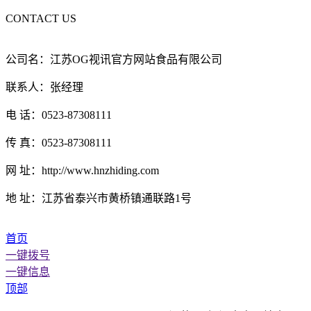
CONTACT US
公司名：江苏OG视讯官方网站食品有限公司
联系人：张经理
电 话：0523-87308111
传 真：0523-87308111
网 址：http://www.hnzhiding.com
地 址：江苏省泰兴市黄桥镇通联路1号
首页
一键拨号
一键信息
顶部