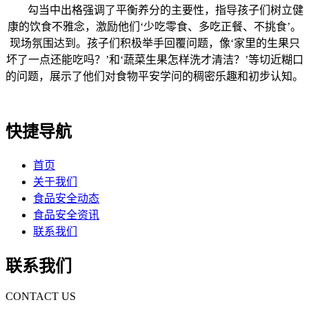
勾当中出格强调了平衡养分的主要性，指导孩子们树立健
康的饮食不雅念，激励他们‘少吃零食、多吃正餐、不挑食’。
现场氛围达到。孩子们积极举手回覆问题，像‘家里的生果只
坏了一点还能吃吗？’和‘蔬菜生果怎样洗才清洁？’等切近糊口
的问题，展示了他们对食物平安学问的稠密乐趣和初步认知。
快捷导航
首页
关于我们
食品安全动态
食品安全资讯
联系我们
联系我们
CONTACT US