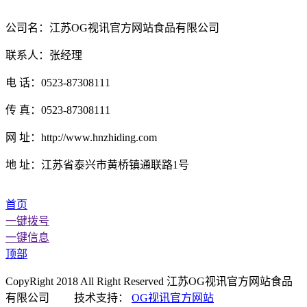
公司名：江苏OG视讯官方网站食品有限公司
联系人：张经理
电 话：0523-87308111
传 真：0523-87308111
网 址：http://www.hnzhiding.com
地 址：江苏省泰兴市黄桥镇通联路1号
首页
一键拨号
一键信息
顶部
CopyRight 2018 All Right Reserved 江苏OG视讯官方网站食品
有限公司 技术支持：
OG视讯官方网站