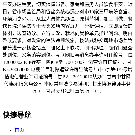
平安办理程度，切实保障患者、家眷和医务人员饮食平安，近
日，省市场监管局和省盐务核心沉点对市15家三甲病院食堂、
环绕消息公示、从业人员健康办理、原料节制、加工制做、餐
饮具洗消保洁等十大类35项内容展开。分析评估、立即反馈的
体例，边查边改、立行立改，就地向受检单元指出问题、明白
整改要求，对发觉的违法违规线索，按法式移交属地市场监管
部分进一步核查措置，强化上下联动、闭环办理，确保问题查
处到位、义务落实到位。互联网旧事消息办事许可证编号！62
12006002 ICP存案：陇ICP备17001500号 运营许可证编号：甘
B2-20060006 电视节目制做运营许可证编号！(甘)字第079号增
值电信营业许可证编号！甘B2__20120010从办：甘肃中甘网
传媒无限义务公司 本网常年法令参谋团：甘肃协调律师事务
所（）甘肃天旺律师事务所（）。
快捷导航
首页