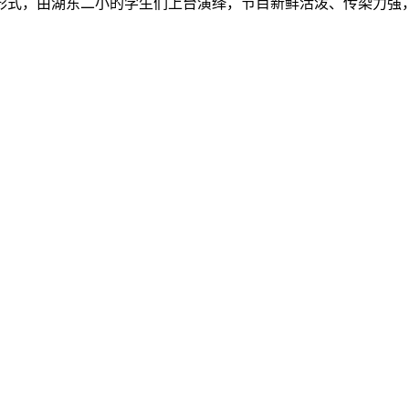
形式，由湖东二小的学生们上台演绎，节目新鲜活泼、传染力强