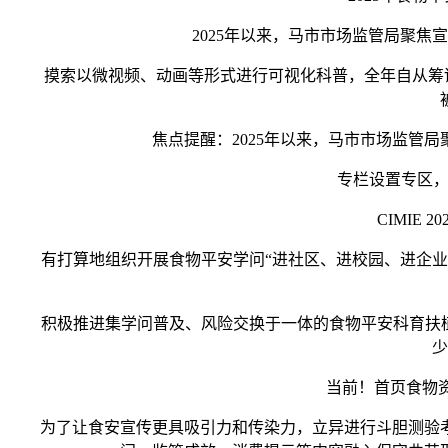
2025年以来，马市市场监管局聚焦宣
摸索以微视频、动画等形式进行可视化科普，全年自从筹谋
焦点提醒：2025年以来，马市市场监管局
专栏设置专区，针
CIMIE 2
有打算地组织开展食物平安学问“进社区、进校园、进企业、
积极推进集学问普及、风险交换于一体的食物平安科育扶植。
少
当前！首页食物资讯中
为了让食安宣传更具吸引力和传染力，立异进行斗胆测验考