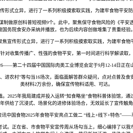
传形式立异，进行了一系列积极摸索取实践，为建牢食物平安防
制做原创科普短视频9个。此中，聚焦保守食物风险的《平安选
被国务院食安办采纳并播放，也为后续内容创做堆集了贵重经验
聚焦宣传形式立异，进行了一系列积极摸索取实践，为建牢食物
对收集传播广、性强的食物平安，第一时间进行科学解读取，建
026——第二十四届中国国际肉类工业博览会定于9月12-14日正
进农村”等勾当16场次，面临面解答群众疑问，点对点普及食
类材料2万余份，确保宣传物料适用、可达。
2025年我局建成并投入运转“知食略坐”食物科普体验馆，通
年供给了沉浸式、场景化的进修体验场合，无效延长了宣传触角
国食物2025年食物平安亮点工做二 “线上+线下+特色”—
试。正在省、市食物平安宣传周从场勾当上，细心编排了以我市