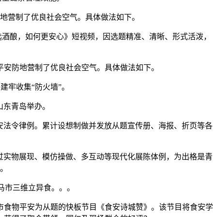
地营制了优良社会空气。具体做法如下。
酒酿，如何更安心》短视频，因选题精准、清晰、形式活泼，
。
平安防地营制了优良社会空气。具体做法如下。
牢收集“防火墙”。
在山东青岛举办。
安法令律例。累计设想制做并发放从题宣传册、海报、折页等各
过实物展现、模仿操做、多互动等现代化展陈体例，为出格是青
。
—马市三维立异食。。。
食物平安为从题的快板节目《食安诗城赞》。该节目将食安学