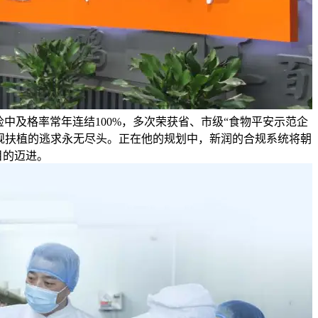
中及格率常年连结100%，多次荣获省、市级“食物平安示范企
合规扶植的逃求永无尽头。正在他的规划中，新润的合规系统将朝
目的迈进。