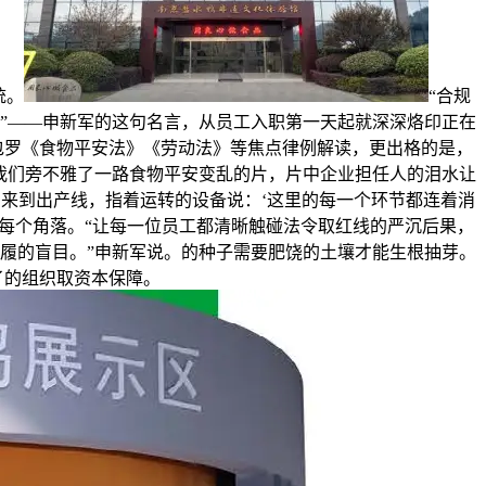
统。
“合规
障”——申新军的这句名言，从员工入职第一天起就深深烙印正在
包罗《食物平安法》《劳动法》等焦点律例解读，更出格的是，
让我们旁不雅了一路食物平安变乱的片，片中企业担任人的泪水让
们来到出产线，指着运转的设备说：‘这里的每一个环节都连着消
的每个角落。“让每一位员工都清晰触碰法令取红线的严沉后果，
和步履的盲目。”申新军说。的种子需要肥饶的土壤才能生根抽芽。
了的组织取资本保障。