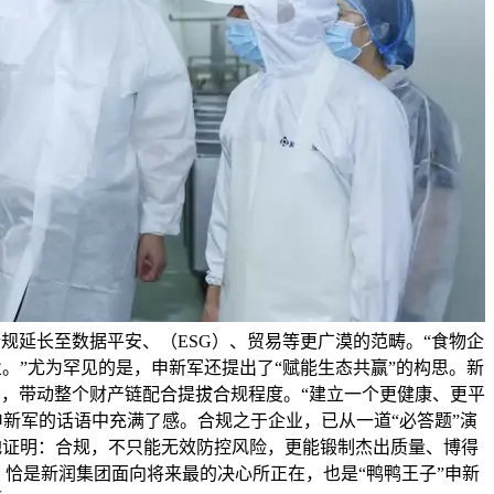
规延长至数据平安、（ESG）、贸易等更广漠的范畴。“食物企
。”尤为罕见的是，申新军还提出了“赋能生态共赢”的构思。新
，带动整个财产链配合提拔合规程度。“建立一个更健康、更平
申新军的话语中充满了感。合规之于企业，已从一道“必答题”演
辩地证明：合规，不只能无效防控风险，更能锻制杰出质量、博得
恰是新润集团面向将来最的决心所正在，也是“鸭鸭王子”申新