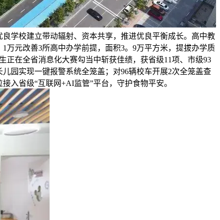
新优良学校建立带动辐射、资本共享，推进优良平衡成长。高中教
。1万元改善3所高中办学前提，面积3。9万平方米，提拔办学质
正在全省消息化大赛勾当中斩获佳绩，获省级11项、市级93
儿园实现一键报警系统全笼盖；对96辆校车开展2次全笼盖查
位接入省级“互联网+AI监管”平台，守护食物平安。