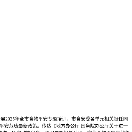
2025年全市食物平安专题培训，市食安委各单元相关担任同
平安范畴最新政策。传达《地方办公厅 国务院办公厅关于进一