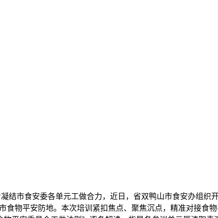
结市食安委各单元工做合力，近日，省双鸭山市食安办组织开展
市食物平安防地。本次培训紧扣焦点、聚焦沉点，精准对接食物