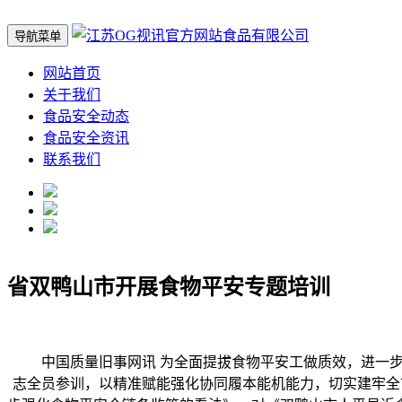
导航菜单
网站首页
关于我们
食品安全动态
食品安全资讯
联系我们
省双鸭山市开展食物平安专题培训
中国质量旧事网讯 为全面提拔食物平安工做质效，进一步凝
志全员参训，以精准赋能强化协同履本能机能力，切实建牢全